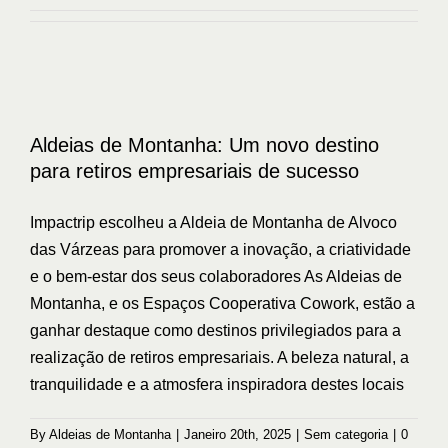
Aldeias de Montanha: Um novo destino
para retiros empresariais de sucesso
Aldeias de Montanha: Um novo destino
Sem categoria
para retiros empresariais de sucesso
Impactrip escolheu a Aldeia de Montanha de Alvoco
das Várzeas para promover a inovação, a criatividade
e o bem-estar dos seus colaboradores As Aldeias de
Montanha, e os Espaços Cooperativa Cowork, estão a
ganhar destaque como destinos privilegiados para a
realização de retiros empresariais. A beleza natural, a
tranquilidade e a atmosfera inspiradora destes locais
By
Aldeias de Montanha
|
Janeiro 20th, 2025
|
Sem categoria
|
0