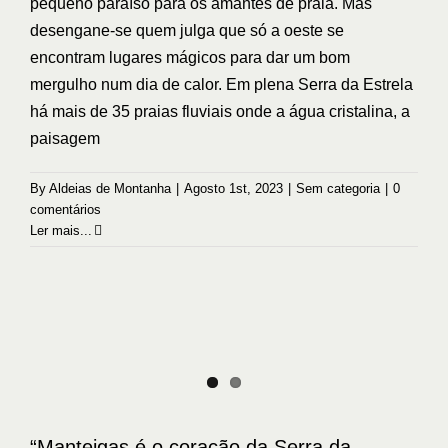
pequeno paraíso para os amantes de praia. Mas
desengane-se quem julga que só a oeste se
encontram lugares mágicos para dar um bom
mergulho num dia de calor. Em plena Serra da Estrela
há mais de 35 praias fluviais onde a água cristalina, a
paisagem
By
Aldeias de Montanha
|
Agosto 1st, 2023
|
Sem categoria
|
0
comentários
Ler mais...
“Manteigas é o coração da Serra da
Estrela”: o amor de Flávio Massano pela
terra que o viu crescer
Sem categoria
“Manteigas é o coração da Serra da