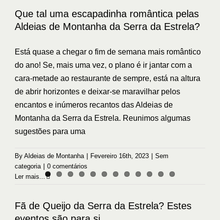
Estrela?
Que tal uma escapadinha romântica pelas
Sem categoria
Aldeias de Montanha da Serra da Estrela?
Está quase a chegar o fim de semana mais romântico
do ano! Se, mais uma vez, o plano é ir jantar com a
cara-metade ao restaurante de sempre, está na altura
de abrir horizontes e deixar-se maravilhar pelos
encantos e inúmeros recantos das Aldeias de
Montanha da Serra da Estrela. Reunimos algumas
sugestões para uma
By
Aldeias de Montanha
|
Fevereiro 16th, 2023
|
Sem
categoria
|
0 comentários
Ler mais...
Fã de Queijo da Serra da Estrela? Estes
eventos são para si
Fã de Queijo da Serra da Estrela? Estes
Eventos
eventos são para si