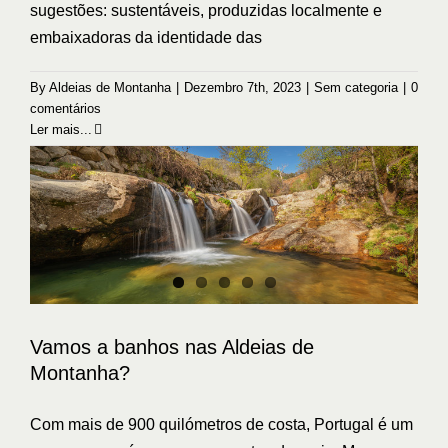
sugestões: sustentáveis, produzidas localmente e
embaixadoras da identidade das
Vamos a banhos nas Aldeias de
Montanha?
By
Aldeias de Montanha
|
Dezembro 7th, 2023
|
Sem categoria
|
0
comentários
Sem categoria
Ler mais...
Vamos a banhos nas Aldeias de
Montanha?
Com mais de 900 quilómetros de costa, Portugal é um