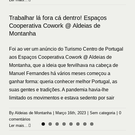
Trabalhar lá fora cá dentro! Espaços
Cooperativa Cowork @ Aldeias de
Montanha
Trabalhar lá fora cá dentro! Espaços
Sem categoria
Cooperativa Cowork @ Aldeias de
Montanha
Foi ao ver um anúncio do Turismo Centro de Portugal
aos Espaços Cooperativa Cowork @ Aldeias de
Montanha, que a ideia que fervilhava na cabeça de
Manuel Fernandes há vários meses começou a
ganhar forma: queria conhecer melhor Portugal, as
suas gentes e tradições. A pandemia havia-lhe
limitado os movimentos e estava sedento por sair
By
Aldeias de Montanha
|
Março 16th, 2023
|
Sem categoria
|
0
comentários
Ler mais...
Que tal uma escapadinha romântica
pelas Aldeias de Montanha da Serra da