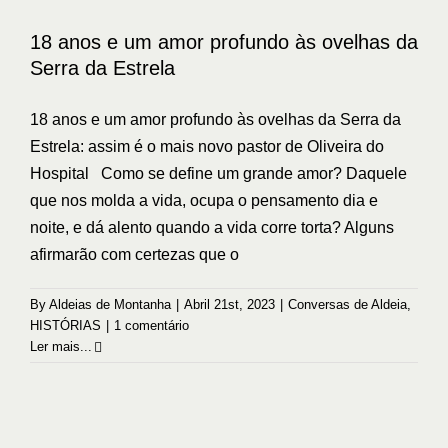
da Serra da Estrela
18 anos e um amor profundo às ovelhas da
Conversas de Aldeia
HISTÓRIAS
Serra da Estrela
18 anos e um amor profundo às ovelhas da Serra da
Estrela: assim é o mais novo pastor de Oliveira do
Hospital Como se define um grande amor? Daquele
que nos molda a vida, ocupa o pensamento dia e
noite, e dá alento quando a vida corre torta? Alguns
afirmarão com certezas que o
By
Aldeias de Montanha
|
Abril 21st, 2023
|
Conversas de Aldeia
,
HISTÓRIAS
|
1 comentário
Ler mais...
Museu do Azeite: o sonho de uma vida
tornado realidade
Sem categoria