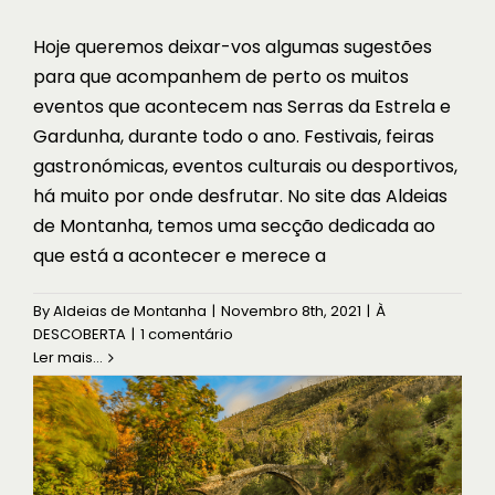
Hoje queremos deixar-vos algumas sugestões
para que acompanhem de perto os muitos
eventos que acontecem nas Serras da Estrela e
Gardunha, durante todo o ano. Festivais, feiras
gastronómicas, eventos culturais ou desportivos,
há muito por onde desfrutar. No site das Aldeias
de Montanha, temos uma secção dedicada ao
que está a acontecer e merece a
Uma escapadinha para… trabalhar!
By
Aldeias de Montanha
|
Novembro 8th, 2021
|
À
À DESCOBERTA
DESCOBERTA
|
1 comentário
Ler mais...