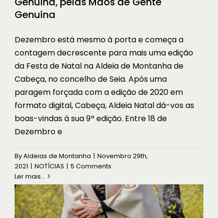
Genuína, pelas Mãos de Gente
Genuína
Dezembro está mesmo à porta e começa a
contagem decrescente para mais uma edição
da Festa de Natal na Aldeia de Montanha de
Cabeça, no concelho de Seia. Após uma
paragem forçada com a edição de 2020 em
formato digital, Cabeça, Aldeia Natal dá-vos as
boas-vindas à sua 9ª edição. Entre 18 de
Dezembro e
As Guardiãs da Montanha: um livro
sobre as Queijeiras da região da
By
Aldeias de Montanha
|
Novembro 29th,
Serra da Estrela e da Gardunha
2021
|
NOTÍCIAS
|
5 Comments
HISTÓRIAS
NOTÍCIAS
Ler mais...