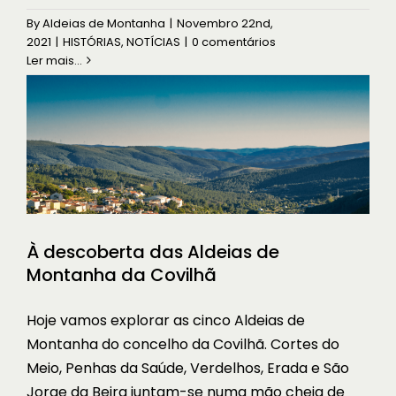
À descoberta das Aldeias de
Montanha da Covilhã
By
Aldeias de Montanha
|
Novembro 22nd,
2021
|
HISTÓRIAS
,
NOTÍCIAS
|
0 comentários
À DESCOBERTA
Ler mais...
À descoberta das Aldeias de
Montanha da Covilhã
Hoje vamos explorar as cinco Aldeias de
Montanha do concelho da Covilhã. Cortes do
Meio, Penhas da Saúde, Verdelhos, Erada e São
Jorge da Beira juntam-se numa mão cheia de