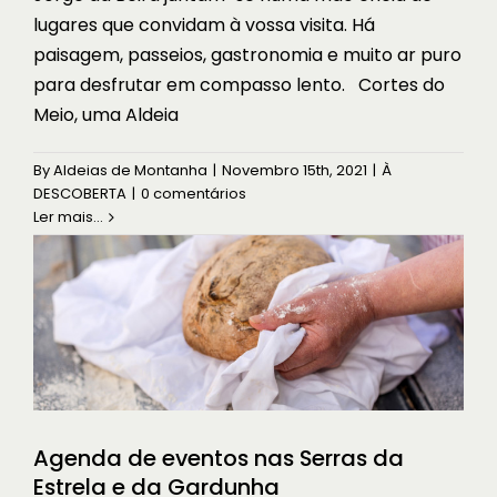
lugares que convidam à vossa visita. Há
paisagem, passeios, gastronomia e muito ar puro
para desfrutar em compasso lento. Cortes do
Meio, uma Aldeia
Agenda de eventos nas Serras da
Estrela e da Gardunha
By
Aldeias de Montanha
|
Novembro 15th, 2021
|
À
DESCOBERTA
|
0 comentários
À DESCOBERTA
Ler mais...
Agenda de eventos nas Serras da
Estrela e da Gardunha