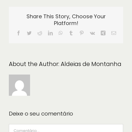
Share This Story, Choose Your
Platform!
Facebook
Twitter
Reddit
LinkedIn
WhatsApp
Tumblr
Pinterest
Vk
Xing
Email
(necessá
mas
não
publicad
About the Author:
Aldeias de Montanha
Deixe o seu comentário
Comment