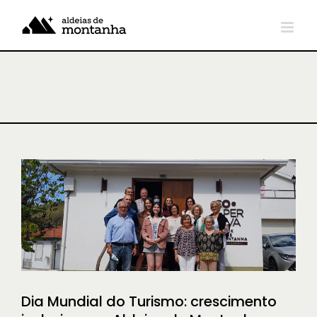
Skip
to
content
Dia Mundial do Turismo:
crescimento inclusivo nas Aldeias
de Montanha
NOTÍCIAS
Dia Mundial do Turismo: crescimento