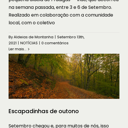
na semana passada, entre 3 e 6 de Setembro.
Realizado em colaboração com a comunidade
local, com o coletivo
Escapadinhas de outono
By
Aldeias de Montanha
|
Setembro 13th,
À DESCOBERTA
2021
|
NOTÍCIAS
|
0 comentários
Ler mais...
Escapadinhas de outono
Setembro chegou e, para muitos de nós, isso