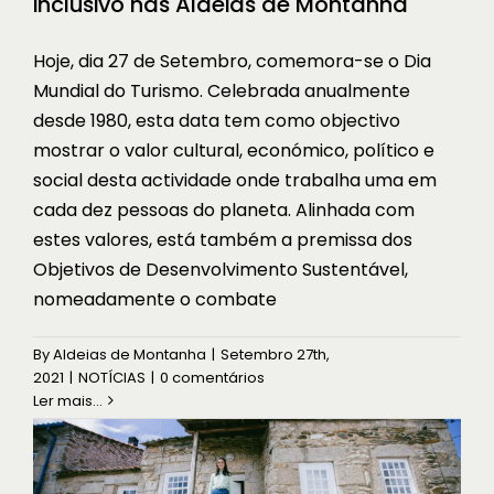
inclusivo nas Aldeias de Montanha
Hoje, dia 27 de Setembro, comemora-se o Dia
Mundial do Turismo. Celebrada anualmente
desde 1980, esta data tem como objectivo
mostrar o valor cultural, económico, político e
social desta actividade onde trabalha uma em
cada dez pessoas do planeta. Alinhada com
estes valores, está também a premissa dos
Objetivos de Desenvolvimento Sustentável,
nomeadamente o combate
Trabalho remoto e nomadismo
digital nas Aldeias de Montanha
By
Aldeias de Montanha
|
Setembro 27th,
HISTÓRIAS
NOTÍCIAS
2021
|
NOTÍCIAS
|
0 comentários
Ler mais...