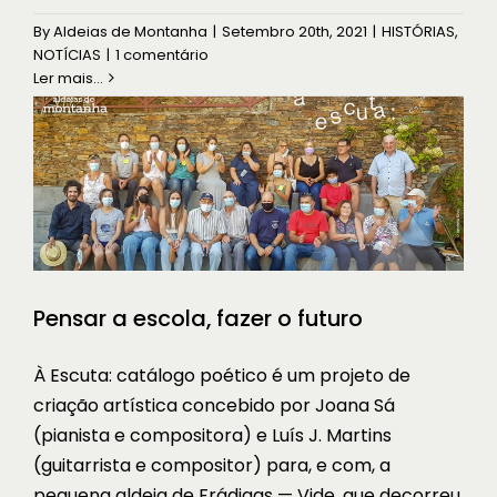
Pensar a escola, fazer o futuro
By
Aldeias de Montanha
|
Setembro 20th, 2021
|
HISTÓRIAS
,
NOTÍCIAS
NOTÍCIAS
|
1 comentário
Ler mais...
Pensar a escola, fazer o futuro
À Escuta: catálogo poético é um projeto de
criação artística concebido por Joana Sá
(pianista e compositora) e Luís J. Martins
(guitarrista e compositor) para, e com, a
pequena aldeia de Frádigas — Vide, que decorreu