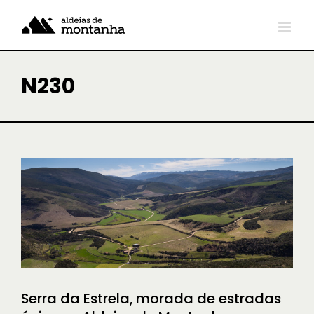
Skip
to
content
N230
Serra da Estrela, morada de
estradas épicas e Aldeias de
Montanha inesquecíveis
À DESCOBERTA
Serra da Estrela, morada de estradas