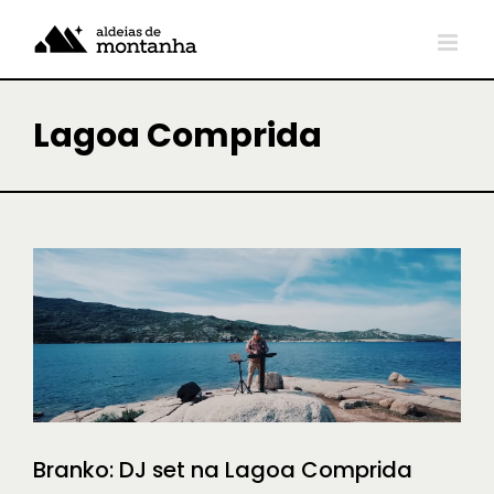
Skip
to
content
Lagoa Comprida
Branko: DJ set na Lagoa Comprida
À DESCOBERTA
Branko: DJ set na Lagoa Comprida