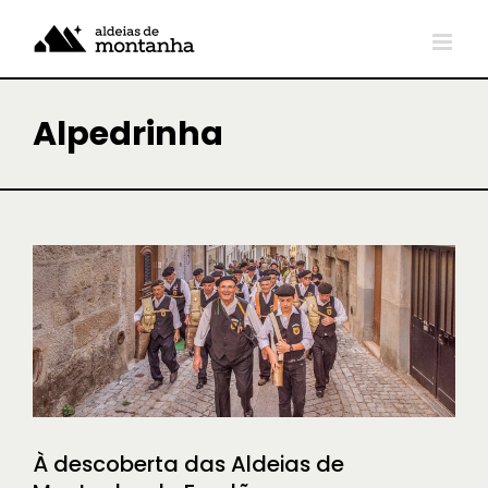
Skip
to
content
Alpedrinha
À descoberta das Aldeias de
Montanha do Fundão
À DESCOBERTA
Sem categoria
À descoberta das Aldeias de