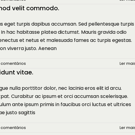
mod velit commodo.
us eget turpis dapibus accumsan. Sed pellentesque turpis
. In hac habitasse platea dictumst. Mauris gravida odio
 senectus et netus et malesuada fames ac turpis egestas.
non viverra justo. Aenean
 comentários
Ler mais
idunt vitae.
e nulla porttitor dolor, nec lacinia eros elit id arcu.
tpat. Curabitur ac ipsum et orci accumsan scelerisque.
lum ante ipsum primis in faucibus orci luctus et ultrices
e justo sagittis
 comentários
Ler mais