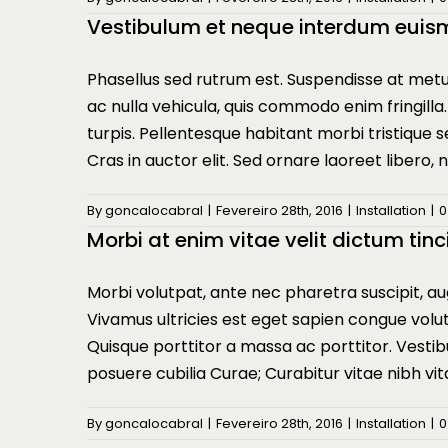
Vestibulum et neque interdum euis
Phasellus sed rutrum est. Suspendisse at met
ac nulla vehicula, quis commodo enim fringilla
turpis. Pellentesque habitant morbi tristique
Cras in auctor elit. Sed ornare laoreet libero, 
By
goncalocabral
|
Fevereiro 28th, 2016
|
Installation
|
0
Morbi at enim vitae velit dictum tinc
Morbi volutpat, ante nec pharetra suscipit, augu
Vivamus ultricies est eget sapien congue volu
Quisque porttitor a massa ac porttitor. Vestibu
posuere cubilia Curae; Curabitur vitae nibh vita
By
goncalocabral
|
Fevereiro 28th, 2016
|
Installation
|
0