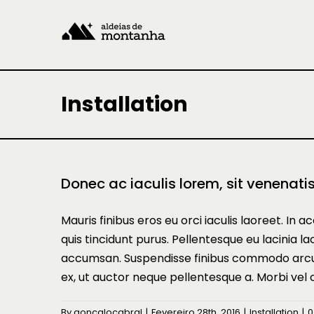
Skip
to
content
Installation
Donec ac iaculis lorem, sit venenatis 
Mauris finibus eros eu orci iaculis laoreet. In ac
quis tincidunt purus. Pellentesque eu lacinia 
accumsan. Suspendisse finibus commodo arcu, 
ex, ut auctor neque pellentesque a. Morbi vel 
By
goncalocabral
|
Fevereiro 28th, 2016
|
Installation
|
0