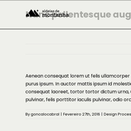
Skip
to
Nunc pellentesque aug
content
Aenean consequat lorem ut felis ullamcorper po
purus ipsum. In auctor mattis ipsum id molesti
consequat laoreet, tortor tortor dictum urna,
pulvinar, felis porttitor iaculis pulvinar, odio or
By
goncalocabral
|
Fevereiro 27th, 2016
|
Design Proce