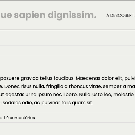
ue sapien dignissim.
À DESCOBERT
suere gravida tellus faucibus. Maecenas dolor elit, pulvi
e. Donec risus nulla, fringilla a rhoncus vitae, semper a 
 ut egestas urna ipsum nec libero. Nulla justo leo, molest
ci sodales odio, ac pulvinar felis quam sit.
ss
|
0 comentários