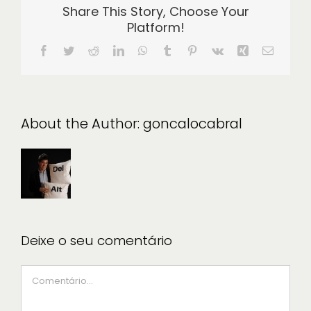
Share This Story, Choose Your
Platform!
Facebook
Twitter
Reddit
LinkedIn
WhatsApp
Tumblr
Pinterest
Vk
Xing
Email
(necessá
mas
não
publicad
About the Author:
goncalocabral
Deixe o seu comentário
Comment