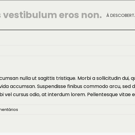
s vestibulum eros non.
À DESCOBERT
cumsan nulla ut sagittis tristique. Morbi a sollicitudin dui, 
avida accumsan. Suspendisse finibus commodo arcu, sed da
bi vel cursus odio, at interdum lorem. Pellentesque vitae e
mentários