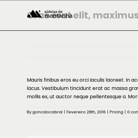
Skip
to
Cras erat elit, maximu
content
Mauris finibus eros eu orci iaculis laoreet. In ac
lacus. Vestibulum tincidunt erat ac massa gr
mollis ex, ut auctor neque pellentesque a. Mor
By
goncalocabral
|
Fevereiro 28th, 2016
|
Pricing
|
0 co