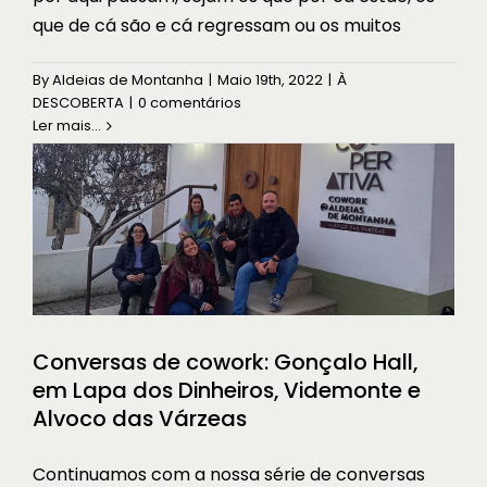
que de cá são e cá regressam ou os muitos
Conversas de cowork: Gonçalo Hall,
em Lapa dos Dinheiros, Videmonte e
By
Aldeias de Montanha
|
Maio 19th, 2022
|
À
Alvoco das Várzeas
DESCOBERTA
|
0 comentários
HISTÓRIAS
Ler mais...
Conversas de cowork: Gonçalo Hall,
em Lapa dos Dinheiros, Videmonte e
Alvoco das Várzeas
Continuamos com a nossa série de conversas