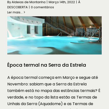
By
Aldeias de Montanha
|
Março 14th, 2022
|
À
À DESCOBERTA
DESCOBERTA
|
0 comentários
Ler mais...
Época termal na Serra da Estrela
A época termal começa em Março e segue até
Novembro: sabiam que a Serra da Estrela
também está no mapa das estâncias termais? É
verdade, e no topo da lista estão as Termas de
Unhais da Serra (Aquadome) e as Termas de