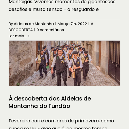
Manteigas. Vivemos momentos de gigantescos
desafios e muita tensão - o resguardo e
À descoberta das Aldeias de
Montanha do Fundão
By
Aldeias de Montanha
|
Março 7th, 2022
|
À
DESCOBERTA
|
0 comentários
À DESCOBERTA
Sem categoria
Ler mais...
À descoberta das Aldeias de
Montanha do Fundão
Fevereiro corre com ares de primavera, como
nunca se viu - algo que é, ao mesmo tempo,