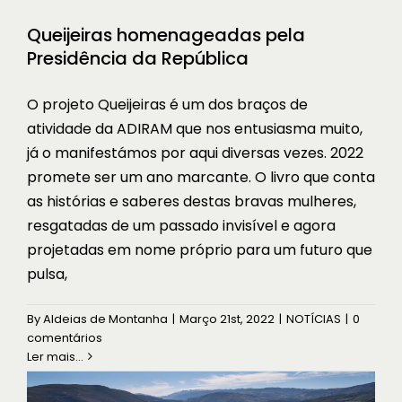
Queijeiras homenageadas pela
Presidência da República
O projeto Queijeiras é um dos braços de
atividade da ADIRAM que nos entusiasma muito,
já o manifestámos por aqui diversas vezes. 2022
promete ser um ano marcante. O livro que conta
as histórias e saberes destas bravas mulheres,
resgatadas de um passado invisível e agora
projetadas em nome próprio para um futuro que
pulsa,
À descoberta das Aldeias de
Montanha de Gouveia
By
Aldeias de Montanha
|
Março 21st, 2022
|
NOTÍCIAS
|
0
comentários
À DESCOBERTA
Ler mais...