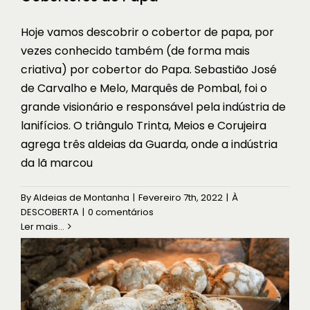
Hoje vamos descobrir o cobertor de papa, por
vezes conhecido também (de forma mais
criativa) por cobertor do Papa. Sebastião José
de Carvalho e Melo, Marquês de Pombal, foi o
grande visionário e responsável pela indústria de
lanifícios. O triângulo Trinta, Meios e Corujeira
agrega três aldeias da Guarda, onde a indústria
da lã marcou
Gastronomia das Aldeias de
Montanha
By
Aldeias de Montanha
|
Fevereiro 7th, 2022
|
À
DESCOBERTA
|
0 comentários
À DESCOBERTA
Ler mais...