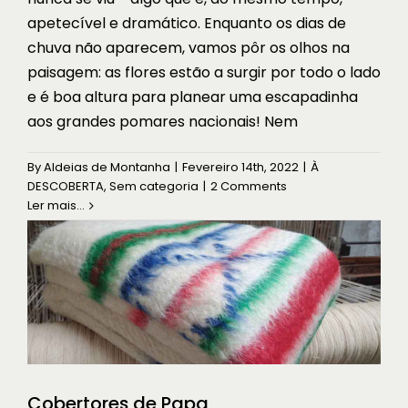
apetecível e dramático. Enquanto os dias de
chuva não aparecem, vamos pôr os olhos na
paisagem: as flores estão a surgir por todo o lado
e é boa altura para planear uma escapadinha
aos grandes pomares nacionais! Nem
Cobertores de Papa
By
Aldeias de Montanha
|
Fevereiro 14th, 2022
|
À
À DESCOBERTA
DESCOBERTA
,
Sem categoria
|
2 Comments
Ler mais...
Cobertores de Papa