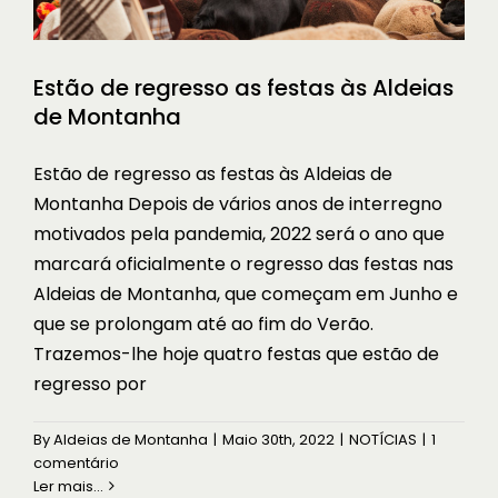
Estão de regresso as festas às Aldeias
de Montanha
Estão de regresso as festas às Aldeias de
Montanha Depois de vários anos de interregno
motivados pela pandemia, 2022 será o ano que
marcará oficialmente o regresso das festas nas
Aldeias de Montanha, que começam em Junho e
que se prolongam até ao fim do Verão.
Trazemos-lhe hoje quatro festas que estão de
regresso por
Birdwatching nas Aldeias de
Montanha, uma janela de
By
Aldeias de Montanha
|
Maio 30th, 2022
|
NOTÍCIAS
|
1
oportunidades
comentário
À DESCOBERTA
Ler mais...