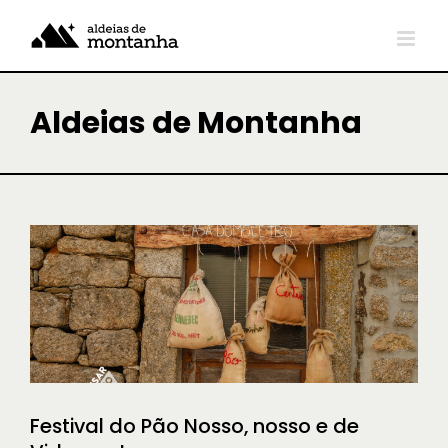
Skip
to
content
Aldeias de Montanha
Festival do Pão Nosso, nosso e de
Videmonte
NOTÍCIAS
Festival do Pão Nosso, nosso e de