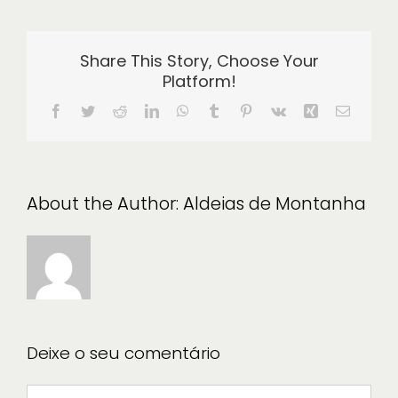
Share This Story, Choose Your
Platform!
Facebook
Twitter
Reddit
LinkedIn
WhatsApp
Tumblr
Pinterest
Vk
Xing
Email
(necessá
mas
não
publicad
About the Author:
Aldeias de Montanha
Deixe o seu comentário
Comment